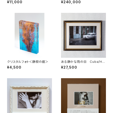
ーメイド『風の庭園』
¥11,000
¥240,000
クリスタルフォト＜静寂の庭＞
ある静かな雨の日 Cuba/Ha
vana
¥4,500
¥27,500