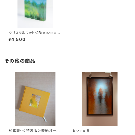
クリスタルフォト＜Breeze and
Stars＞
¥4,500
その他の商品
写真集・＜特装版＞表紙オーダ
brz no.8