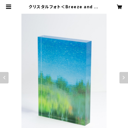
クリスタルフォト＜Breeze and St
ars＞ | F128｜写真作品, インテリ
ア, 写真集, アート, イラスト等の作
品を販売しています。