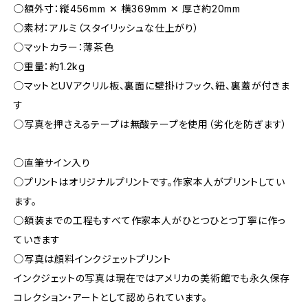
◯額外寸：縦456mm ✕ 横369mm ✕ 厚さ約20mm
◯素材：アルミ（スタイリッシュな仕上がり）
◯マットカラー：薄茶色
◯重量：約1.2kg
◯マットとUVアクリル板、裏面に壁掛けフック、紐、裏蓋が付きま
す
◯写真を押さえるテープは無酸テープを使用（劣化を防ぎます）
◯直筆サイン入り
◯プリントはオリジナルプリントです。作家本人がプリントしてい
ます。
◯額装までの工程もすべて作家本人がひとつひとつ丁寧に作っ
ていきます
◯写真は顔料インクジェットプリント
インクジェットの写真は現在ではアメリカの美術館でも永久保存
コレクション・アートとして認められています。