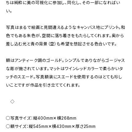
ちは純粋に美の可視化に参加し、同化し、その一部になればい
い。
写真はまるで絵画と見間違えるようなキャンバス地にプリント。和
色でもある朱色が、空間に落ち着きをもたらしてくれます。奥から
差し込む光と青の背景（空）も希望を想起させる色合いです。
額はアンティーク調のゴールド。シンプルでありながらゴージャス
な彫が施されています。マットはワインレッドカラーで柔らかいタ
ッチのスエード。写真額装にスエードを使用するのはとても珍し
いことですが作品を引き立ててくれます。
◇
◯写真サイズ：縦400mm✕横268mm
◯額サイズ：縦545mm✕横430mm✕厚さ25mm