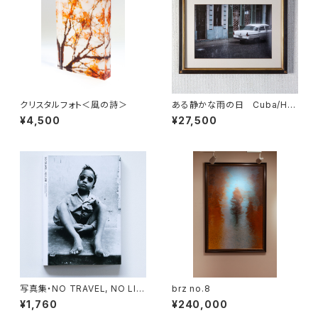
クリスタルフォト＜風の詩＞
ある静かな雨の日 Cuba/Ha
vana
¥4,500
¥27,500
写真集・NO TRAVEL, NO LIF
brz no.8
E
¥1,760
¥240,000